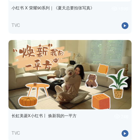
小红书 X 荣耀90系列｜《夏天总要拍张写真》
1590
TVC
长虹美菱X小红书丨 焕新我的一平方
746
TVC