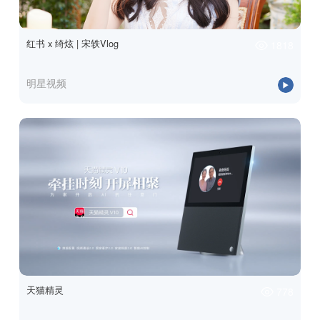
红书 x 绮炫 | 宋轶Vlog
1818
明星视频
天猫精灵
778