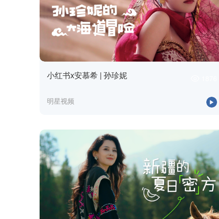
小红书x安慕希 | 孙珍妮
1876
明星视频