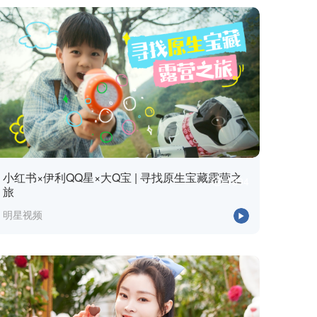
小红书×伊利QQ星×大Q宝 | 寻找原生宝藏露营之
1694
旅
明星视频