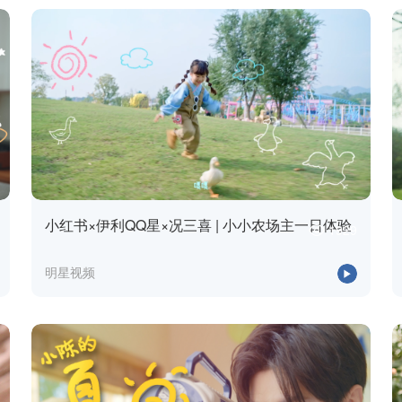
小红书×伊利QQ星×况三喜 | 小小农场主一日体验
1929
明星视频