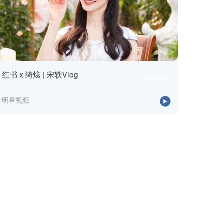
红书 x 绮炫 | 宋轶Vlog
1830
明星视频